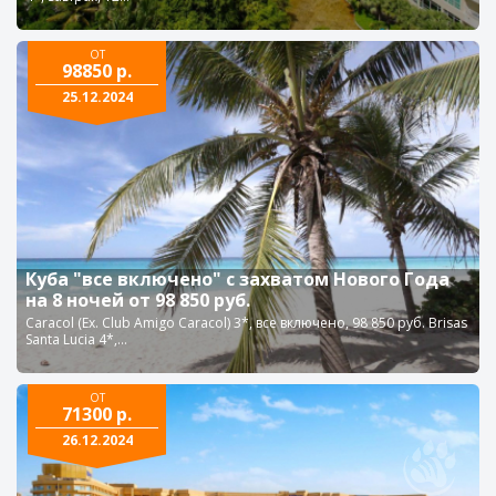
ОТ
98850 р.
25.12.2024
Куба "все включено" с захватом Нового Года
на 8 ночей от 98 850 руб.
Caracol (Ex. Club Amigo Caracol) 3*, все включено, 98 850 руб. Brisas
Santa Lucia 4*,...
ОТ
71300 р.
26.12.2024