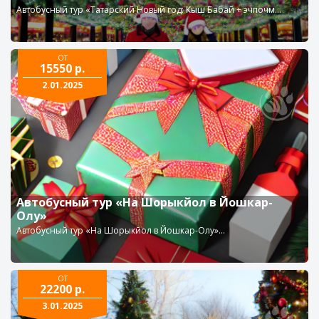
Автобусный тур «Татарский Новый год: Кыш Бабай + эчпочм...
ОТ
15550 р.
2.01.2025
Автобусный тур «На Шорыкйол в Йошкар-
Олу»
Автобусный тур «На Шорыкйол в Йошкар-Олу»...
ОТ
22200 р.
3.01.2025