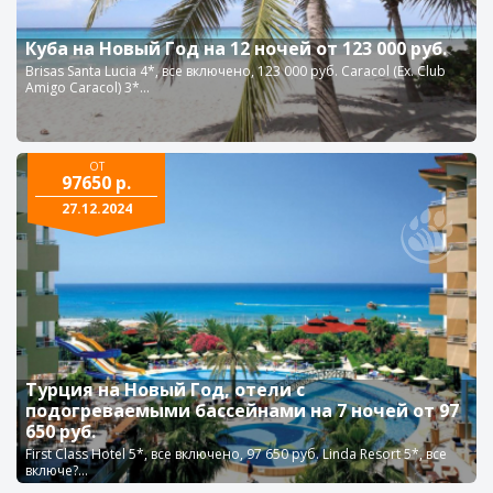
Куба на Новый Год на 12 ночей от 123 000 руб.
Brisas Santa Lucia 4*, все включено, 123 000 руб. Caracol (Ex. Club
Amigo Caracol) 3*...
ОТ
97650 р.
27.12.2024
Турция на Новый Год, отели с
подогреваемыми бассейнами на 7 ночей от 97
650 руб.
First Class Hotel 5*, все включено, 97 650 руб. Linda Resort 5*, все
включе?...