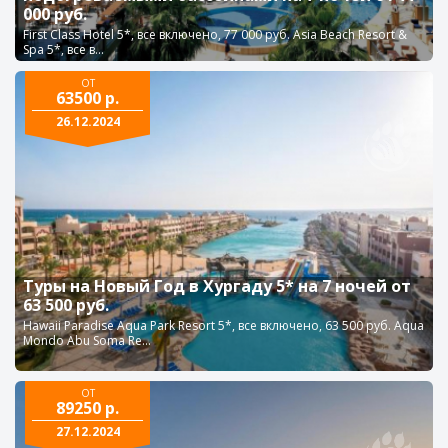
000 руб.
First Class Hotel 5*, все включено, 77 000 руб. Asia Beach Resort &
Spa 5*, все в...
ОТ
63500 р.
26.12.2024
Туры на Новый Год в Хургаду 5* на 7 ночей от
63 500 руб.
Hawaii Paradise Aqua Park Resort 5*, все включено, 63 500 руб. Aqua
Mondo Abu Soma Re...
ОТ
89250 р.
27.12.2024