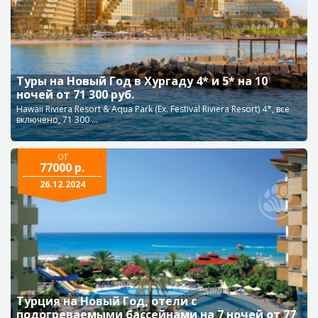
Туры на Новый Год в Хургаду 4* и 5* на 10
ночей от 71 300 руб.
Hawaii Riviera Resort & Aqua Park (Ex. Festival Riviera Resort) 4*, все
включено, 71 300 ...
ОТ
77000 р.
26.12.2024
Турция на Новый Год, отели с
подогреваемыми бассейнами на 7 ночей от 77