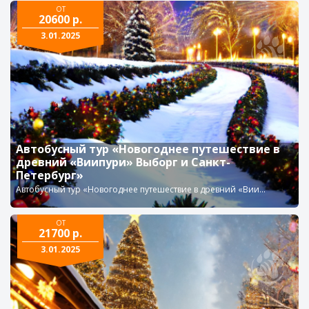
ОТ
20600 р.
3.01.2025
Автобусный тур «Новогоднее путешествие в
древний «Виипури» Выборг и Санкт-
Петербург»
Автобусный тур «Новогоднее путешествие в древний «Вии...
ОТ
21700 р.
3.01.2025