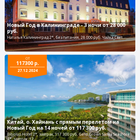
Новый Год в Калининграде - 3 ночи от 28 000
руб.
Наталья Калининград 2*, без питания, 28 000 руб. Чайка Свет...
ОТ
117300 р.
27.12.2024
Китай, о. Хайнань с прямым перелетом на
Новый Год на 14 ночей от 117 300 руб.
Biboluo Hotel 2*, завтрак, 117 300 руб. Gentl Grown Sanya Seashore
4*, завтрак, 12...